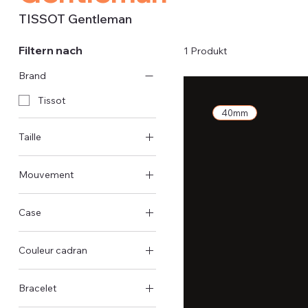
TISSOT Gentleman
Filtern nach
1 Produkt
Brand
Tissot
40mm
Taille
40mm
Mouvement
Automatisch
Case
Stahlgehäuse
Couleur cadran
Grün
Bracelet