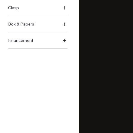
Stahl
Clasp
Doppelfaltschliesse
Box & Papers
Original Schachtel &
Financement
Papiere
Nicht verfügbar