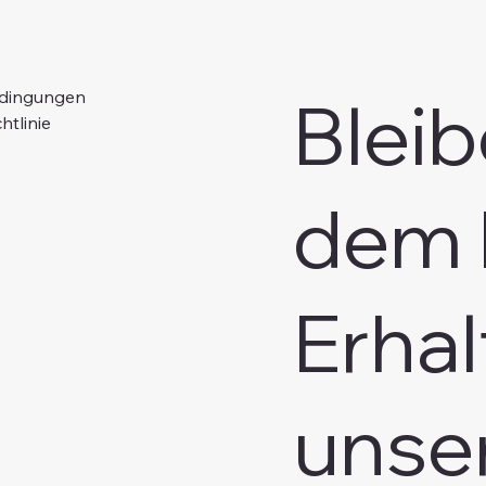
Bleib
edingungen
htlinie
dem 
Erhal
unse