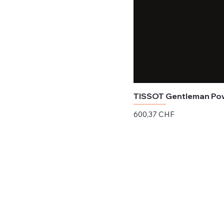
TISSOT Gentleman Powe
Preis
600,37 CHF
exkl. MwSt.