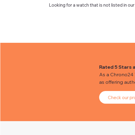
Looking for a watch that is not listed in our
Rated 5 Stars 
As a Chrono24 Tr
as offering aut
Check our pro