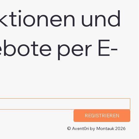
ktionen und
bote per E-
e E-Mail Adresse
*
REGISTRIEREN
© Avent0ri by Montauk 2026