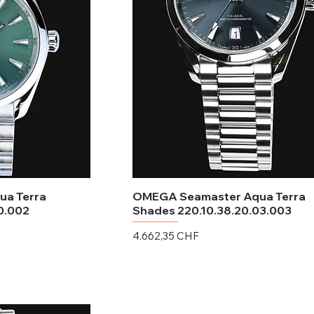
a Terra
OMEGA Seamaster Aqua Terra
0.002
Shades 220.10.38.20.03.003
Preis
4.662,35 CHF
exkl. MwSt.