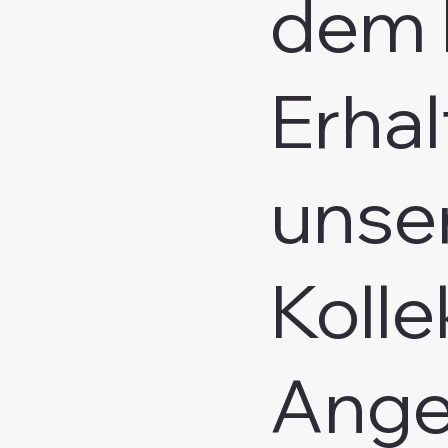
dem 
Erhal
unse
Kolle
Ange