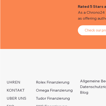
Rated 5 Stars 
As a Chrono24 Tr
as offering aut
Check our pro
Allgemeine B
Rolex Finanzierung
UHREN
Datenschutzric
Omega Finanzierung
KONTAKT
Blog
Tudor Finanzierung
UBER UNS