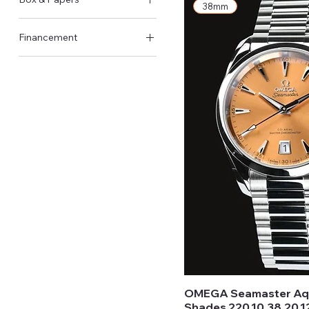
38mm
Original Schachtel &
Financement
Papiere
Verfügbar
OMEGA Seamaster Aqu
Shades 220.10.38.20.1