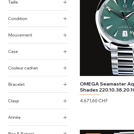
Taille
38mm
Condition
Neuwertig & Ungetragen
Mouvement
Automatisch
Case
Stahlgehäuse
Couleur cadran
Blau
OMEGA Seamaster Aqu
Bracelet
Grün
Shades 220.10.38.20.1
Stahl
Safran
Preis
4.671,60 CHF
Clasp
Terrakotta
exkl. MwSt.
Doppelfaltschliesse
Année
2025
Box & Papers