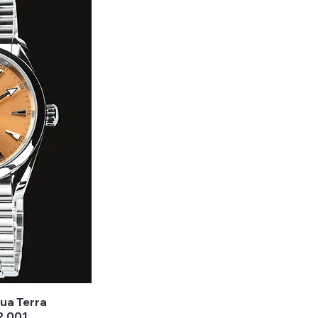
a Terra
2.001