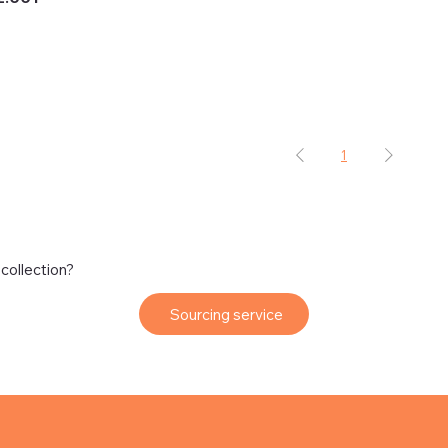
1
 collection?
Sourcing service