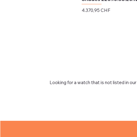
Preis
4.370,95 CHF
exkl. MwSt.
Looking for a watch that is not listed in our