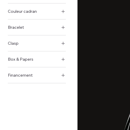
Stahlgehäuse
Couleur cadran
Weiss
Bracelet
Stahl
Clasp
Faltschließe
Box & Papers
Original Schachtel &
Financement
Papiere
Verfügbar