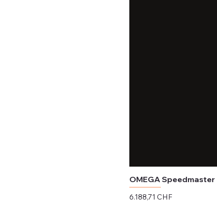
OMEGA Speedmaster M
Preis
6.188,71 CHF
exkl. MwSt.