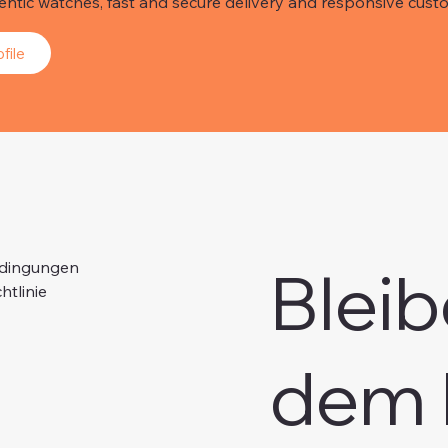
hentic watches, fast and secure delivery and responsive custo
file
Bleib
edingungen
htlinie
dem 