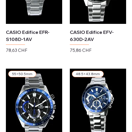
CASIO Edifice EFR-
CASIO Edifice EFV-
S108D-1AV
630D-2AV
Preis
Preis
78,63 CHF
75,86 CHF
exkl. MwSt.
exkl. MwSt.
55×50.5mm
48.5×43.8mm