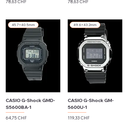
Preis
Preis
78,63 CHF
78,63 CHF
exkl. MwSt.
exkl. MwSt.
45.7×40.5mm
49.6×43.2mm
CASIO G-Shock GMD-
CASIO G-Shock GM-
S5600BA-1
5600U-1
Preis
Preis
64,75 CHF
119,33 CHF
exkl. MwSt.
exkl. MwSt.