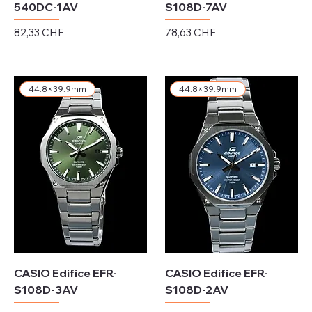
540DC-1AV
S108D-7AV
Preis
Preis
82,33 CHF
78,63 CHF
exkl. MwSt.
exkl. MwSt.
44.8×39.9mm
44.8×39.9mm
CASIO Edifice EFR-
CASIO Edifice EFR-
S108D-3AV
S108D-2AV