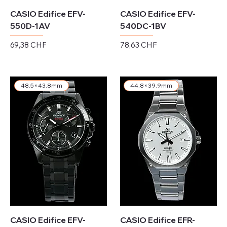
CASIO Edifice EFV-
CASIO Edifice EFV-
550D-1AV
540DC-1BV
Preis
Preis
69,38 CHF
78,63 CHF
exkl. MwSt.
exkl. MwSt.
48.5×43.8mm
44.8×39.9mm
CASIO Edifice EFV-
CASIO Edifice EFR-