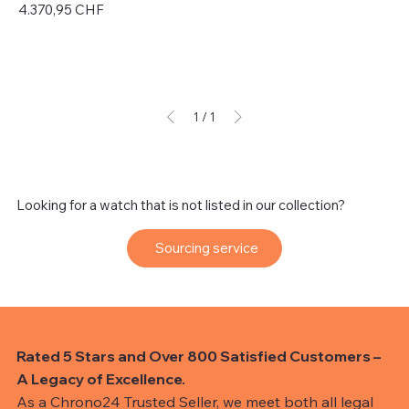
Preis
4.370,95 CHF
exkl. MwSt.
1
/
1
Looking for a watch that is not listed in our collection?
Sourcing service
Rated 5 Stars and Over 800 Satisfied Customers –
A Legacy of Excellence.
As a Chrono24 Trusted Seller, we meet both all legal