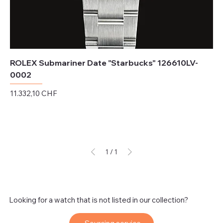
ROLEX Submariner Date "Starbucks" 126610LV-
0002
Preis
11.332,10 CHF
exkl. MwSt.
1
/
1
Looking for a watch that is not listed in our collection?