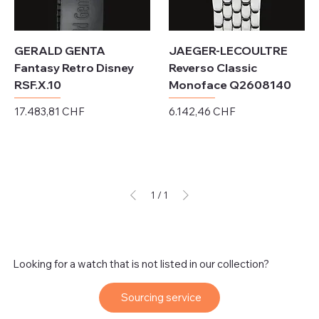
GERALD GENTA
JAEGER-LECOULTRE
Fantasy Retro Disney
Reverso Classic
RSF.X.10
Monoface Q2608140
Preis
Preis
17.483,81 CHF
6.142,46 CHF
exkl. MwSt.
exkl. MwSt.
1
/
1
Looking for a watch that is not listed in our collection?
Sourcing service