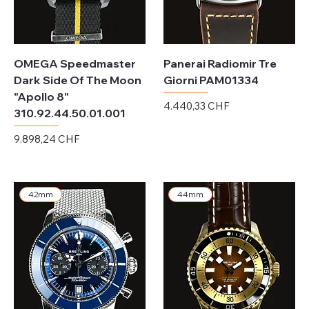
OMEGA Speedmaster
Panerai Radiomir Tre
Dark Side Of The Moon
Giorni PAM01334
"Apollo 8"
Preis
4.440,33 CHF
310.92.44.50.01.001
exkl. MwSt.
Preis
9.898,24 CHF
exkl. MwSt.
42mm
44mm