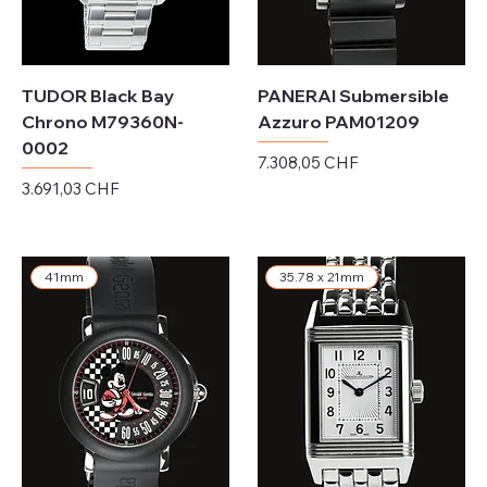
TUDOR Black Bay
PANERAI Submersible
Chrono M79360N-
Azzuro PAM01209
0002
Preis
7.308,05 CHF
Preis
3.691,03 CHF
exkl. MwSt.
exkl. MwSt.
41mm
35.78 x 21mm