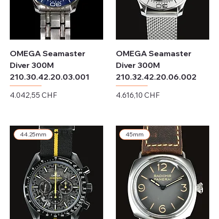
OMEGA Seamaster
OMEGA Seamaster
Diver 300M
Diver 300M
210.30.42.20.03.001
210.32.42.20.06.002
Preis
Preis
4.042,55 CHF
4.616,10 CHF
exkl. MwSt.
exkl. MwSt.
44.25mm
45mm