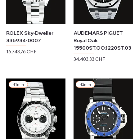
ROLEX Sky-Dweller
AUDEMARS PIGUET
336934-0007
Royal Oak
15500ST.OO.1220ST.03
Preis
16.743,76 CHF
Preis
34.403,33 CHF
exkl. MwSt.
exkl. MwSt.
41mm
42mm