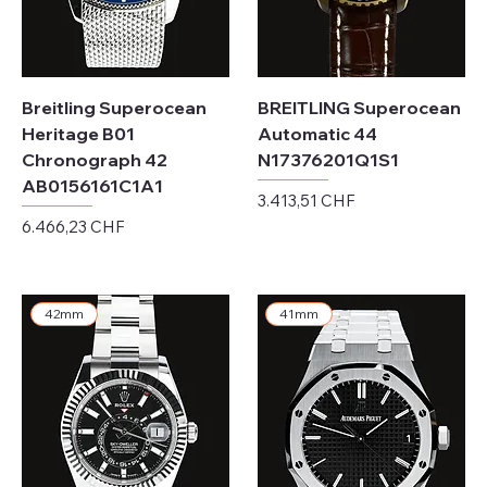
Breitling Superocean
BREITLING Superocean
Heritage B01
Automatic 44
Chronograph 42
N17376201Q1S1
AB0156161C1A1
Preis
3.413,51 CHF
Preis
6.466,23 CHF
exkl. MwSt.
exkl. MwSt.
42mm
41mm