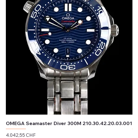
OMEGA Seamaster Diver 300M 210.30.42.20.03.001
OM
Preis
Pr
4.042,55 CHF
4.