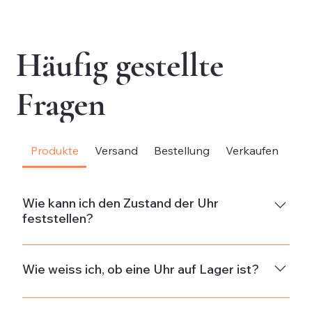
exkl. MwSt.
exk
Häufig gestellte
Fragen
Produkte
Versand
Bestellung
Verkaufen
Be
Wie kann ich den Zustand der Uhr
feststellen?
NeuDie Uhr ist neu und weist keine Gebrauchsspuren
auf.Neuwertig & ungetragenDie Uhr ist in neuwertigem
Wie weiss ich, ob eine Uhr auf Lager ist?
Zustand und wurde nicht getragen. Wenn die Uhr aus
alten Beständen stammt, kann sie minimale
Die Verfügbarkeit wird in der Beschreibung jeder Uhr