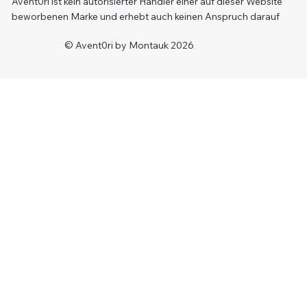
Avent0ri ist kein autorisierter Händler einer auf dieser Website
beworbenen Marke und erhebt auch keinen Anspruch darauf
© Avent0ri by Montauk 2026