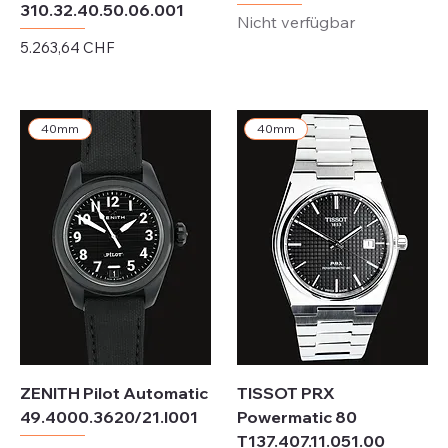
310.32.40.50.06.001
Nicht verfügbar
Preis
5.263,64 CHF
exkl. MwSt.
40mm
40mm
ZENITH Pilot Automatic
TISSOT PRX
49.4000.3620/21.I001
Powermatic 80
T137.407.11.051.00