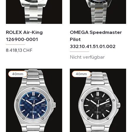
ROLEX Air-King
OMEGA Speedmaster
126900-0001
Pilot
332.10.41.51.01.002
Preis
8.418,13 CHF
Nicht verfügbar
exkl. MwSt.
40mm
40mm