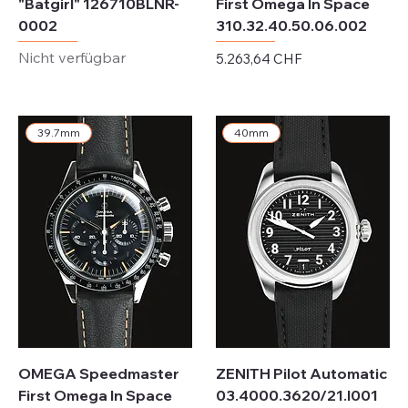
"Batgirl" 126710BLNR-
First Omega In Space
0002
310.32.40.50.06.002
Nicht verfügbar
Preis
5.263,64 CHF
exkl. MwSt.
39.7mm
40mm
OMEGA Speedmaster
ZENITH Pilot Automatic
First Omega In Space
03.4000.3620/21.I001