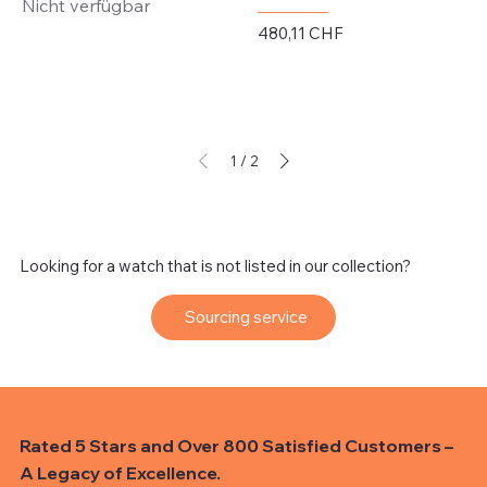
Nicht verfügbar
Preis
480,11 CHF
exkl. MwSt.
1
/
2
Looking for a watch that is not listed in our collection?
Sourcing service
Rated 5 Stars and Over 800 Satisfied Customers –
A Legacy of Excellence.