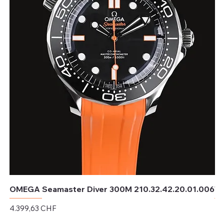
OMEGA Seamaster Diver 300M 210.32.42.20.01.006
TU
Preis
Pr
4.399,63 CHF
4.
exkl. MwSt.
exk