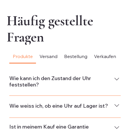
Häufig gestellte
Fragen
Produkte
Versand
Bestellung
Verkaufen
Be
Wie kann ich den Zustand der Uhr
feststellen?
NeuDie Uhr ist neu und weist keine Gebrauchsspuren
auf.Neuwertig & ungetragenDie Uhr ist in neuwertigem
Wie weiss ich, ob eine Uhr auf Lager ist?
Zustand und wurde nicht getragen. Wenn die Uhr aus
alten Beständen stammt, kann sie minimale
Die Verfügbarkeit wird in der Beschreibung jeder Uhr
Gebrauchsspuren von der Lagerung aufweisen. Einige
angegeben und ist wie folgt spezifiziert:Auf Lager:
Ist in meinem Kauf eine Garantie