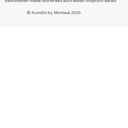
beworbenen Marke und erhebt auch keinen Anspruch darauf
© Avent0ri by Montauk 2026