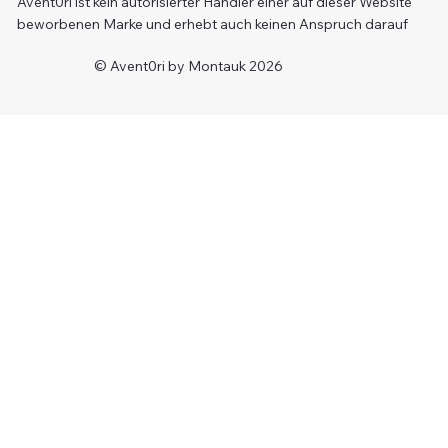
Avent0ri ist kein autorisierter Händler einer auf dieser Website
beworbenen Marke und erhebt auch keinen Anspruch darauf
© Avent0ri by Montauk 2026