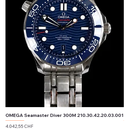
OMEGA Seamaster Diver 300M 210.30.42.20.03.001
OM
Preis
Pr
4.042,55 CHF
4.