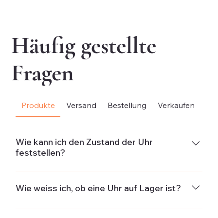
exkl. MwSt.
exk
Häufig gestellte
Fragen
Produkte
Versand
Bestellung
Verkaufen
Be
Wie kann ich den Zustand der Uhr
feststellen?
NeuDie Uhr ist neu und weist keine Gebrauchsspuren
auf.Neuwertig & ungetragenDie Uhr ist in neuwertigem
Wie weiss ich, ob eine Uhr auf Lager ist?
Zustand und wurde nicht getragen. Wenn die Uhr aus
alten Beständen stammt, kann sie minimale
Die Verfügbarkeit wird in der Beschreibung jeder Uhr