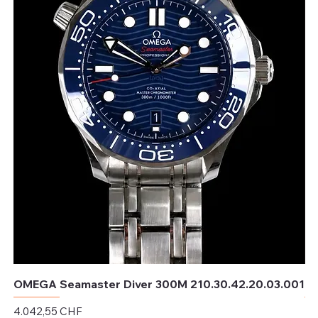
OMEGA Seamaster Diver 300M 210.30.42.20.03.001
OM
Preis
Pr
4.042,55 CHF
4.