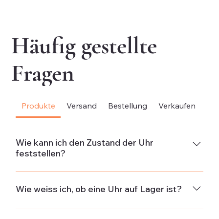
exkl. MwSt.
exk
Häufig gestellte
Fragen
Produkte
Versand
Bestellung
Verkaufen
Be
Wie kann ich den Zustand der Uhr
feststellen?
NeuDie Uhr ist neu und weist keine Gebrauchsspuren
auf.Neuwertig & ungetragenDie Uhr ist in neuwertigem
Wie weiss ich, ob eine Uhr auf Lager ist?
Zustand und wurde nicht getragen. Wenn die Uhr aus
alten Beständen stammt, kann sie minimale
Die Verfügbarkeit wird in der Beschreibung jeder Uhr