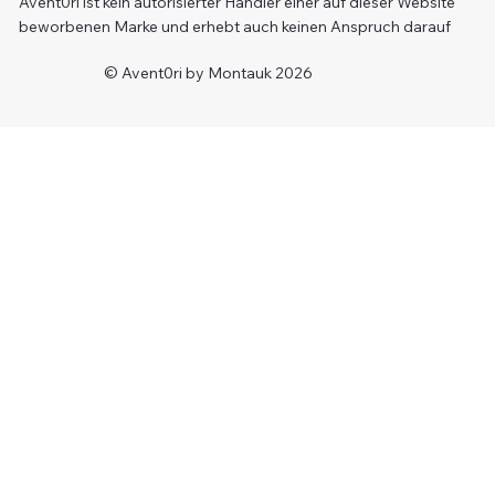
Avent0ri ist kein autorisierter Händler einer auf dieser Website
beworbenen Marke und erhebt auch keinen Anspruch darauf
© Avent0ri by Montauk 2026