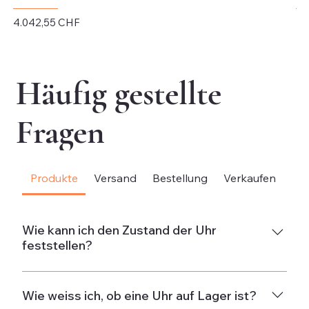
Preis
Pr
4.042,55 CHF
4.
exkl. MwSt.
exk
Häufig gestellte
Fragen
Produkte
Versand
Bestellung
Verkaufen
Be
Wie kann ich den Zustand der Uhr
feststellen?
NeuDie Uhr ist neu und weist keine Gebrauchsspuren
auf.Neuwertig & ungetragenDie Uhr ist in neuwertigem
Wie weiss ich, ob eine Uhr auf Lager ist?
Zustand und wurde nicht getragen. Wenn die Uhr aus