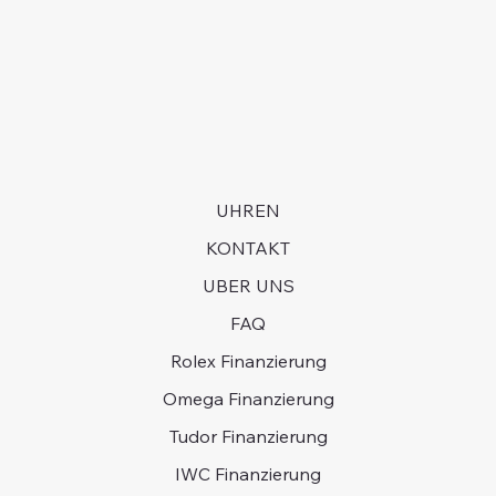
langjährige Kaufhistorie haben und bereit sein, in
Armband weist sichtbare Gebrauchsspuren auf.
manchen Fällen Jahre auf eine Uhr zu warten.
UHREN
KONTAKT
UBER UNS
FAQ
Rolex Finanzierung
Omega Finanzierung
Tudor Finanzierung
IWC Finanzierung