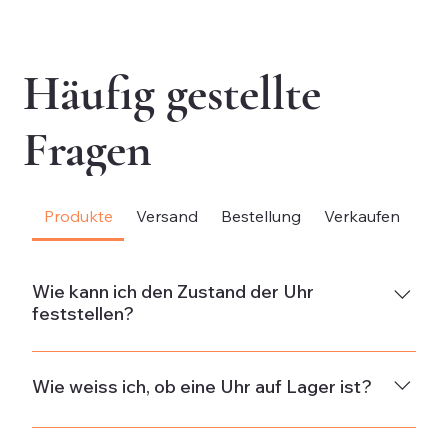
exkl. MwSt.
exk
Häufig gestellte
Fragen
Produkte
Versand
Bestellung
Verkaufen
Be
Wie kann ich den Zustand der Uhr
feststellen?
NeuDie Uhr ist neu und weist keine Gebrauchsspuren
auf.Neuwertig & ungetragenDie Uhr ist in neuwertigem
Wie weiss ich, ob eine Uhr auf Lager ist?
Zustand und wurde nicht getragen. Wenn die Uhr aus
alten Beständen stammt, kann sie minimale
Die Verfügbarkeit wird in der Beschreibung jeder Uhr