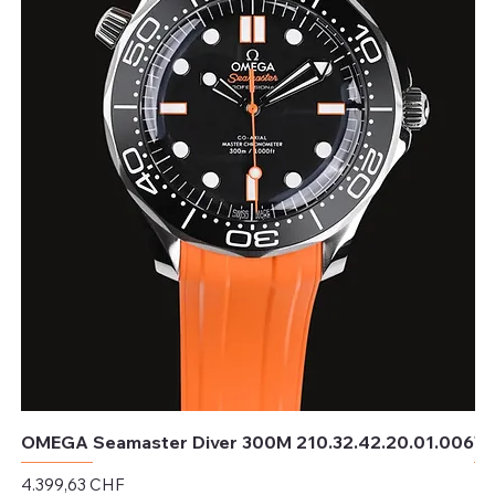
OMEGA Seamaster Diver 300M 210.32.42.20.01.006
TU
Preis
Pr
4.399,63 CHF
4.