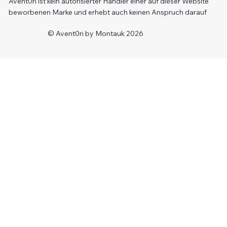
Avent0ri ist kein autorisierter Händler einer auf dieser Website
beworbenen Marke und erhebt auch keinen Anspruch darauf
© Avent0ri by Montauk 2026