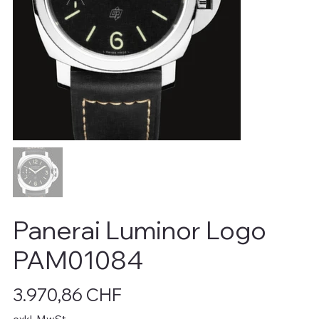
Panerai Luminor Logo
PAM01084
Preis
3.970,86 CHF