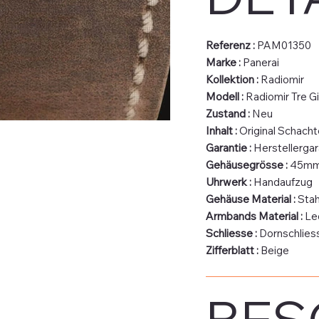
Referenz :
PAM01350
Marke :
Panerai
Kollektion :
Radiomir
Modell :
Radiomir Tre Gi
Zustand :
Neu
Inhalt :
Original Schacht
Garantie :
Herstellergar
Gehäusegrösse :
45m
Uhrwerk :
Handaufzug
Gehäuse Material :
Stah
Armbands Material :
Le
Schliesse :
Dornschlies
Zifferblatt :
Beige