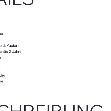
orni
el & Papiere
antie 2 Jahre
m
l
der
se