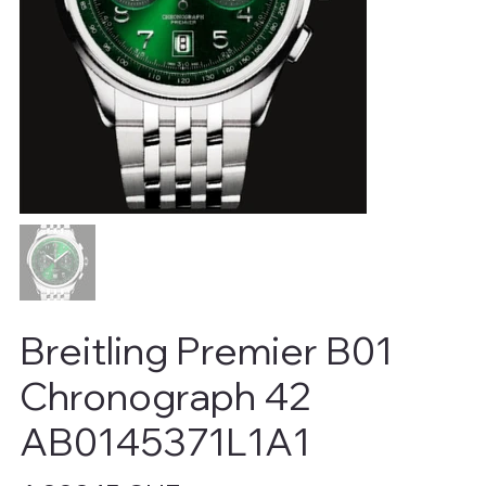
Breitling Premier B01
Chronograph 42
AB0145371L1A1
Preis