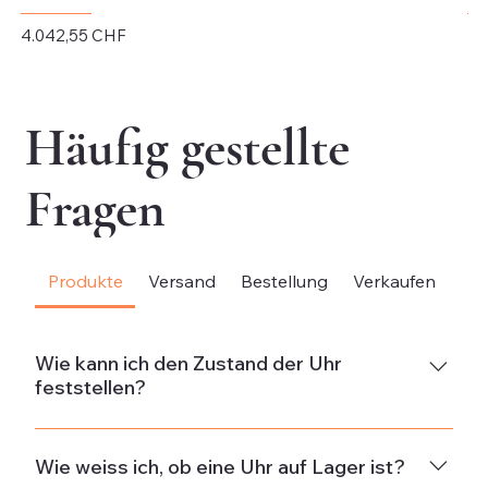
Preis
Pr
4.042,55 CHF
4.
exkl. MwSt.
exk
Häufig gestellte
Fragen
Produkte
Versand
Bestellung
Verkaufen
Be
Wie kann ich den Zustand der Uhr
feststellen?
NeuDie Uhr ist neu und weist keine Gebrauchsspuren
auf.Neuwertig & ungetragenDie Uhr ist in neuwertigem
Wie weiss ich, ob eine Uhr auf Lager ist?
Zustand und wurde nicht getragen. Wenn die Uhr aus