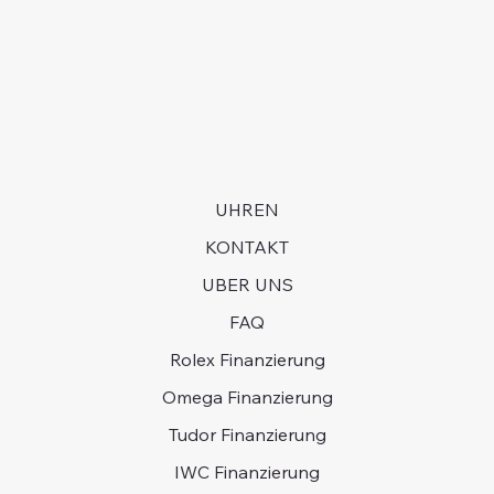
langjährige Kaufhistorie haben und bereit sein, in
Armband weist sichtbare Gebrauchsspuren auf.
manchen Fällen Jahre auf eine Uhr zu warten.
UHREN
KONTAKT
UBER UNS
FAQ
Rolex Finanzierung
Omega Finanzierung
Tudor Finanzierung
IWC Finanzierung