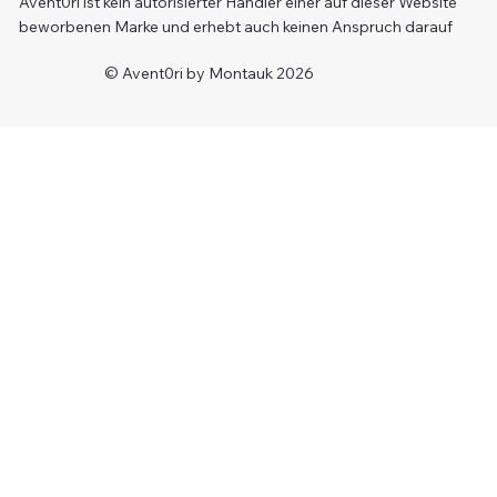
Avent0ri ist kein autorisierter Händler einer auf dieser Website
beworbenen Marke und erhebt auch keinen Anspruch darauf
© Avent0ri by Montauk 2026