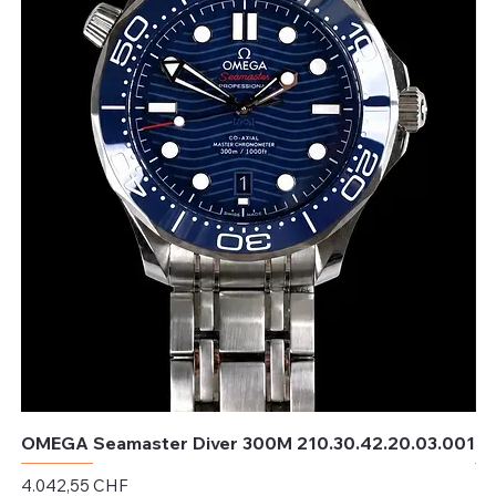
OMEGA Seamaster Diver 300M 210.30.42.20.03.001
OM
Preis
Pr
4.042,55 CHF
4.