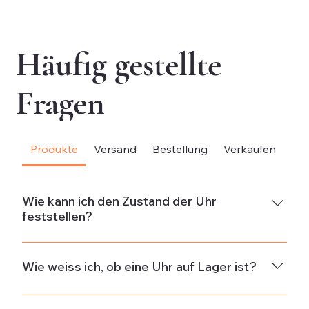
exkl. MwSt.
exk
Häufig gestellte
Fragen
Produkte
Versand
Bestellung
Verkaufen
Be
Wie kann ich den Zustand der Uhr
feststellen?
NeuDie Uhr ist neu und weist keine Gebrauchsspuren
auf.Neuwertig & ungetragenDie Uhr ist in neuwertigem
Wie weiss ich, ob eine Uhr auf Lager ist?
Zustand und wurde nicht getragen. Wenn die Uhr aus
alten Beständen stammt, kann sie minimale
Die Verfügbarkeit wird in der Beschreibung jeder Uhr