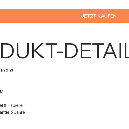
JETZT KAUFEN
DUKT-DETAI
.10.003
0M
el & Papiere
antie 5 Jahre
m