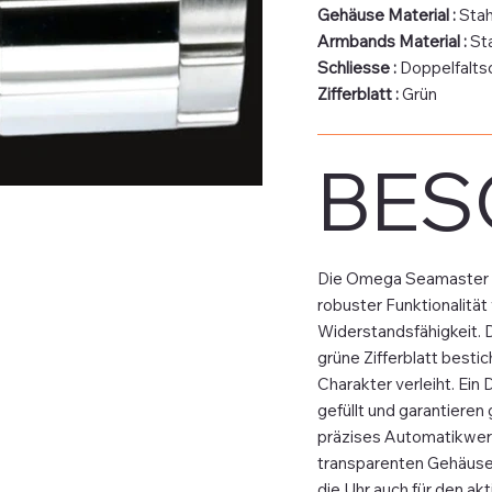
Gehäuse Material :
Stah
Armbands Material :
St
Schliesse :
Doppelfalts
Zifferblatt :
Grün
BES
Die Omega Seamaster Aqu
robuster Funktionalität
Widerstandsfähigkeit. 
grüne Zifferblatt besti
Charakter verleiht. Ein
gefüllt und garantieren
präzises Automatikwerk
transparenten Gehäuseb
die Uhr auch für den a