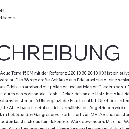
l
ahl
chliesse
CHREIBUNG
a Terra 150M mit der Referenz 220.10.38.20.10.003 ist ein stilvoll
 vereint. Das 38 mm große Gehäuse aus Edelstahl bietet eine schla
Das Edelstahlarmband mit polierten und satinierten Gliedern sorgt
cht durch das horizontale „Teak“- Dekor, das an die Holzdecks luxuri
 Datumsfenster bei 6 Uhr ergänzt die Funktionalität. Die rhodinie
 gute Ablesbarkeit bei allen Lichtverhältnissen. Angetrieben wir
 mit 55 Stunden Gangreserve, zertifiziert von METAS und resiste
oden lässt sich das fein dekorierte Werk bewundern. Mit einer Wa
ktiven Alltag bestens gerüstet. Diese Seamaster überzeugt durch