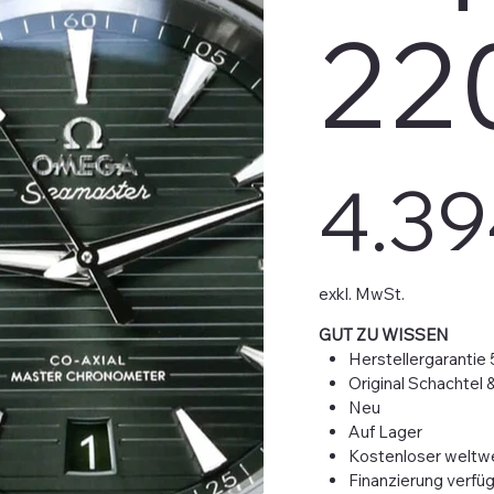
220
Preis
4.39
exkl. MwSt.
GUT ZU WISSEN
Herstellergarantie 
Original Schachtel 
Neu
Auf Lager
Kostenloser weltwe
Finanzierung verfü