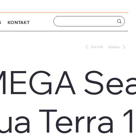
S
KONTAKT
Zurück
Weiter
EGA Sea
ua Terra