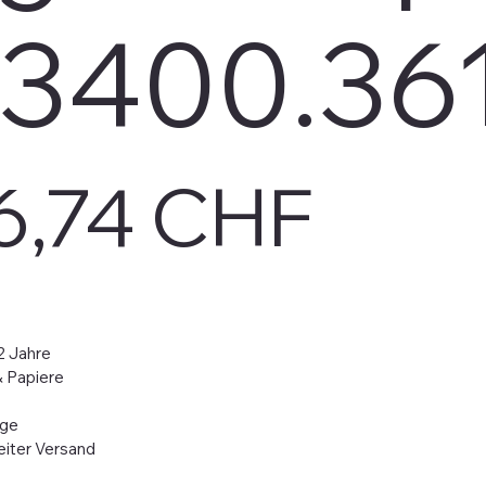
.3400.36
6,74 CHF
2 Jahre
& Papiere
age
iter Versand