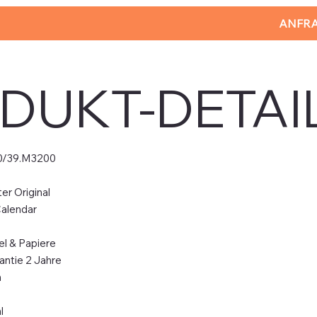
ANFRA
DUKT-DETAI
0/39.M3200
r Original
Calendar
el & Papiere
antie 2 Jahre
m
l