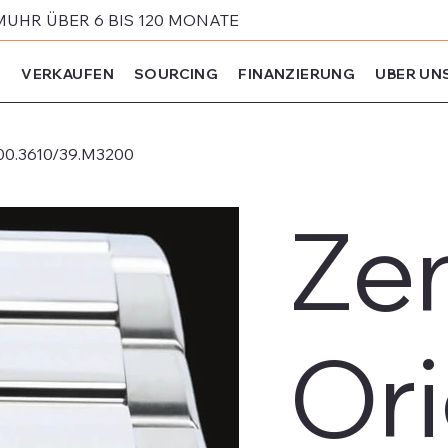
MUHR ÜBER 6 BIS 120 MONATE
N
VERKAUFEN
SOURCING
FINANZIERUNG
UBER UN
400.3610/39.M3200
Ze
Ori