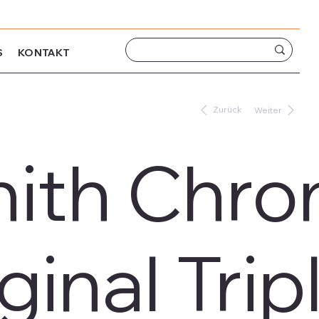
S
KONTAKT
Zurück
Weiter
nith Chr
ginal Tri