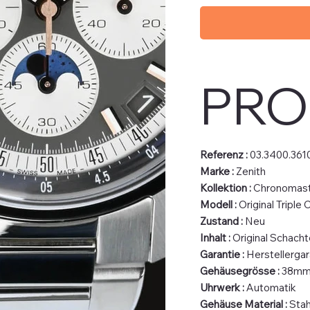
PRO
Referenz :
03.3400.361
Marke :
Zenith
Kollektion :
Chronomaste
Modell :
Original Triple 
Zustand :
Neu
Inhalt :
Original Schacht
Garantie :
Herstellergar
Gehäusegrösse :
38m
Uhrwerk :
Automatik
Gehäuse Material :
Stah