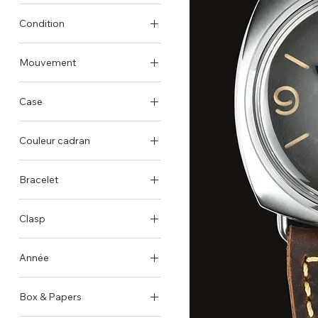
45mm
Condition
Gebraucht - Sehr gut
Mouvement
Handaufzug
Case
Stahlgehäuse
Couleur cadran
Schwarz
Bracelet
Leder
Clasp
Dornschließe
Année
2025
Box & Papers