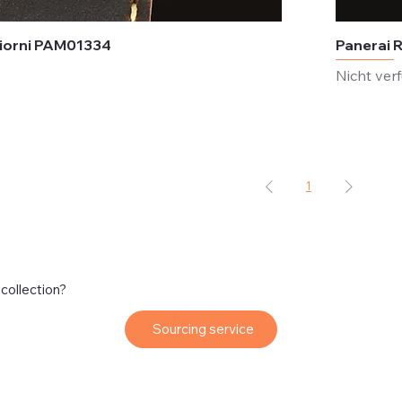
Giorni PAM01334
Panerai 
Nicht ver
1
 collection?
Sourcing service