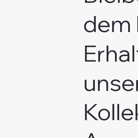
dem 
Erhal
unse
Kolle