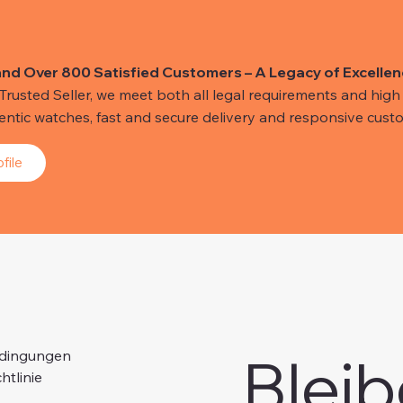
and Over 800 Satisfied Customers – A Legacy of Excellen
usted Seller, we meet both all legal requirements and high s
hentic watches, fast and secure delivery and responsive custo
file
Bleib
edingungen
htlinie