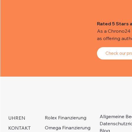
Rated 5 Stars 
As a Chrono24 Tr
as offering aut
Check our pro
Allgemeine B
Rolex Finanzierung
UHREN
Datenschutzric
Omega Finanzierung
KONTAKT
Blog