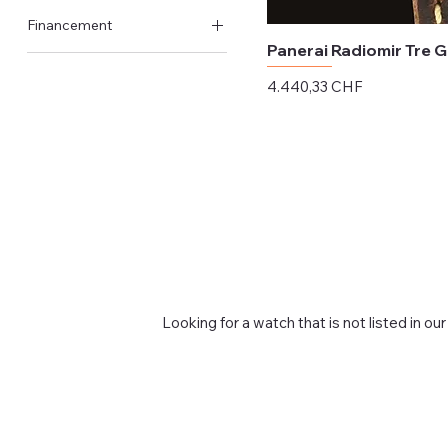
Original Schachtel &
Financement
Papiere
Panerai Radiomir Tre 
Verfügbar
Preis
4.440,33 CHF
Nicht verfügbar
exkl. MwSt.
Looking for a watch that is not listed in our