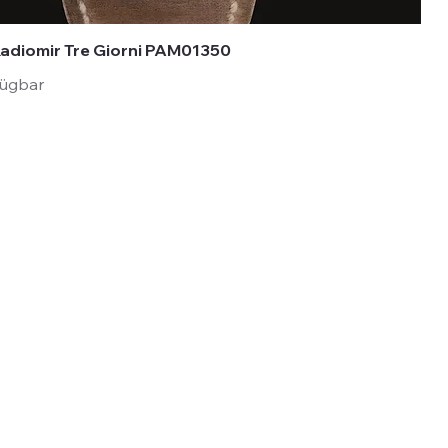
Radiomir Tre Giorni PAM01350
fügbar