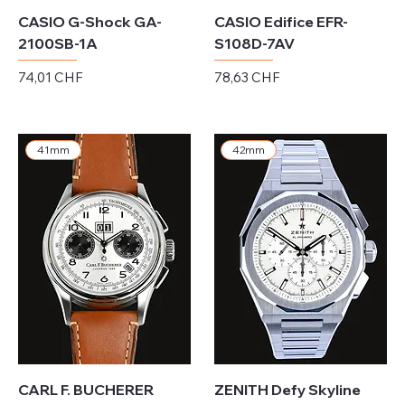
CASIO G-Shock GA-
CASIO Edifice EFR-
2100SB-1A
S108D-7AV
Preis
Preis
74,01 CHF
78,63 CHF
exkl. MwSt.
exkl. MwSt.
41mm
42mm
CARL F. BUCHERER
ZENITH Defy Skyline