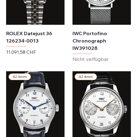
ROLEX Datejust 36
IWC Portofino
126234-0013
Chronograph
IW391028
Preis
11.091,58 CHF
Nicht verfügbar
exkl. MwSt.
42.4mm
42.4mm