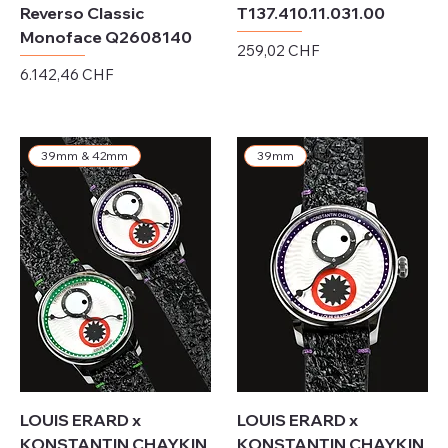
Reverso Classic
T137.410.11.031.00
Monoface Q2608140
Preis
259,02 CHF
Preis
6.142,46 CHF
exkl. MwSt.
exkl. MwSt.
39mm & 42mm
39mm
LOUIS ERARD x
LOUIS ERARD x
KONSTANTIN CHAYKIN
KONSTANTIN CHAYKIN