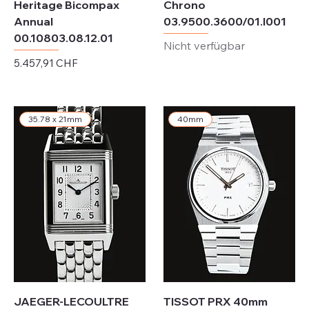
Heritage Bicompax
Chrono
Annual
03.9500.3600/01.I001
00.10803.08.12.01
Nicht verfügbar
Preis
5.457,91 CHF
exkl. MwSt.
35.78 x 21mm
40mm
JAEGER-LECOULTRE
TISSOT PRX 40mm