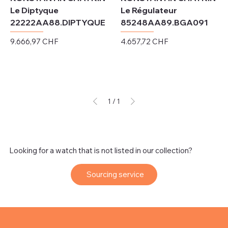
Le Diptyque
Le Régulateur
22222AA88.DIPTYQUE
85248AA89.BGA091
Preis
Preis
9.666,97 CHF
4.657,72 CHF
exkl. MwSt.
exkl. MwSt.
1
/
1
Looking for a watch that is not listed in our collection?
Sourcing service