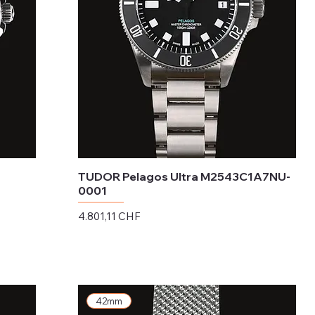
TUDOR Pelagos Ultra M2543C1A7NU-
0001
Preis
4.801,11 CHF
exkl. MwSt.
42mm