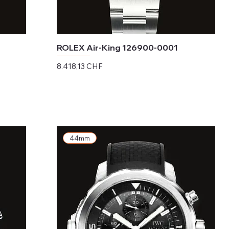
7
ROLEX Air-King 126900-0001
Preis
8.418,13 CHF
exkl. MwSt.
44mm