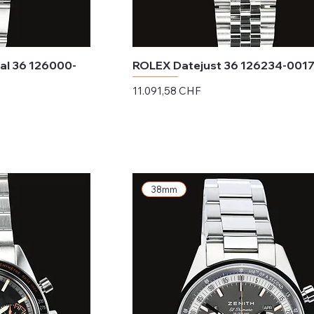
al 36 126000-
ROLEX Datejust 36 126234-001
Preis
11.091,58 CHF
exkl. MwSt.
38mm