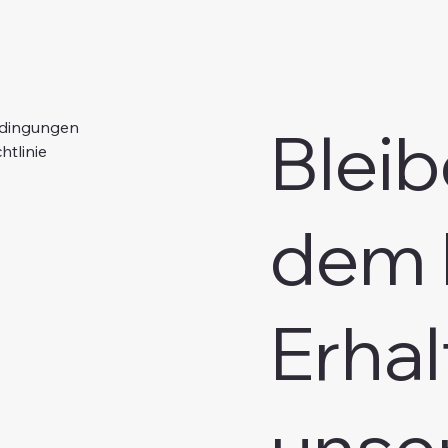
Bleib
edingungen
htlinie
dem 
Erhal
unse