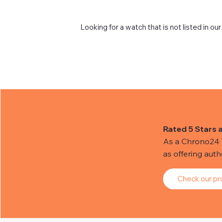
Looking for a watch that is not listed in our
Rated 5 Stars 
As a Chrono24 Tr
as offering aut
Check our pro