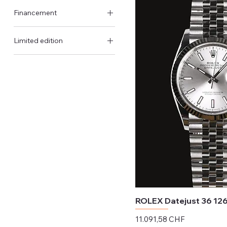
Original Schachtel &
2023
Keramisch
Financement
Schiefergrau
Papiere
2022
Terrakotta
Original-Papiere
Verfügbar
2021
Limited edition
Salmon
Nicht verfügbar
2020
Limitierte Auflage
ROLEX Datejust 36 12
Preis
11.091,58 CHF