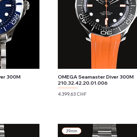
ver 300M
OMEGA Seamaster Diver 300M
210.32.42.20.01.006
Preis
4.399,63 CHF
exkl. MwSt.
39mm