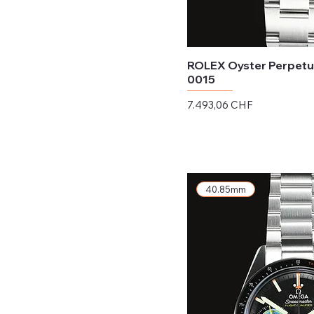
ROLEX Oyster Perpetu
0015
Preis
7.493,06 CHF
exkl. MwSt.
40.85mm