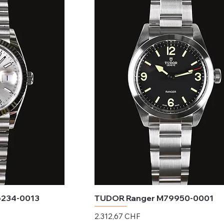
6234-0013
TUDOR Ranger M79950-0001
Preis
2.312,67 CHF