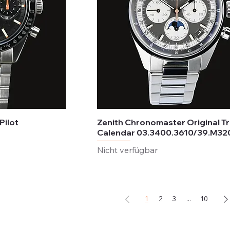
ilot
Zenith Chronomaster Original Tr
Calendar 03.3400.3610/39.M32
Nicht verfügbar
1
2
3
...
10