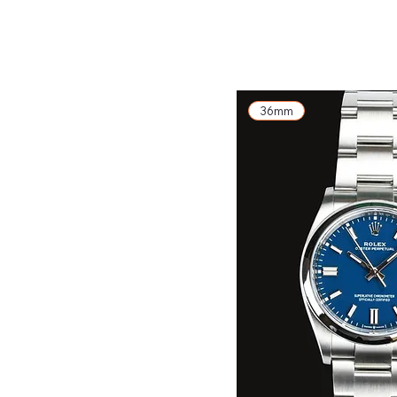
exkl. MwSt.
36mm