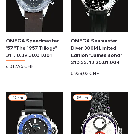
OMEGA Speedmaster
OMEGA Seamaster
'57 "The 1957 Trilogy"
Diver 300M Limited
311.10.39.30.01.001
Edition "James Bond"
210.22.42.20.01.004
Preis
6.012,95 CHF
Preis
6.938,02 CHF
exkl. MwSt.
exkl. MwSt.
42mm
39mm