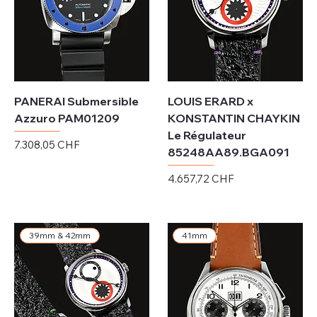
PANERAI Submersible
LOUIS ERARD x
Azzuro PAM01209
KONSTANTIN CHAYKIN
Le Régulateur
Preis
7.308,05 CHF
85248AA89.BGA091
exkl. MwSt.
Preis
4.657,72 CHF
exkl. MwSt.
39mm & 42mm
41mm