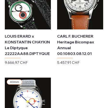
LOUIS ERARD x
CARL F. BUCHERER
KONSTANTIN CHAYKIN
Heritage Bicompax
Le Diptyque
Annual
22222AA88.DIPTYQUE
00.10803.08.12.01
Preis
Preis
9.666,97 CHF
5.457,91 CHF
exkl. MwSt.
exkl. MwSt.
40mm