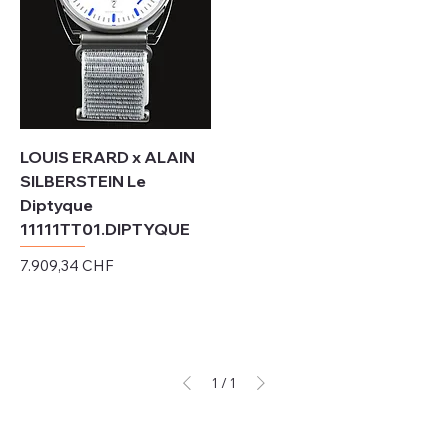
LOUIS ERARD x ALAIN
SILBERSTEIN Le
Diptyque
11111TT01.DIPTYQUE
Preis
7.909,34 CHF
exkl. MwSt.
1
/
1