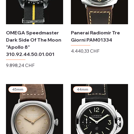
OMEGA Speedmaster
Panerai Radiomir Tre
Dark Side Of The Moon
Giorni PAM01334
"Apollo 8"
Preis
4.440,33 CHF
310.92.44.50.01.001
exkl. MwSt.
Preis
9.898,24 CHF
exkl. MwSt.
45mm
44mm