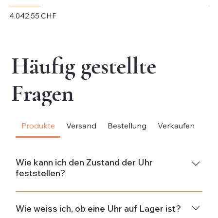
Preis
Pr
4.042,55 CHF
4.
exkl. MwSt.
exk
Häufig gestellte
Fragen
Produkte
Versand
Bestellung
Verkaufen
Be
Wie kann ich den Zustand der Uhr
feststellen?
NeuDie Uhr ist neu und weist keine Gebrauchsspuren
auf.Neuwertig & ungetragenDie Uhr ist in neuwertigem
Wie weiss ich, ob eine Uhr auf Lager ist?
Zustand und wurde nicht getragen. Wenn die Uhr aus