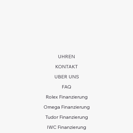
langjährige Kaufhistorie haben und bereit sein, in
Armband weist sichtbare Gebrauchsspuren auf.
manchen Fällen Jahre auf eine Uhr zu warten.
UHREN
KONTAKT
UBER UNS
FAQ
Rolex Finanzierung
Omega Finanzierung
Tudor Finanzierung
IWC Finanzierung