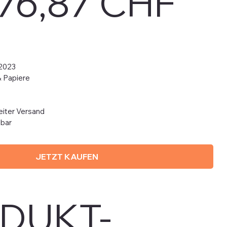
76,87 CHF
 2023
& Papiere
iter Versand
gbar
JETZT KAUFEN
DUKT-