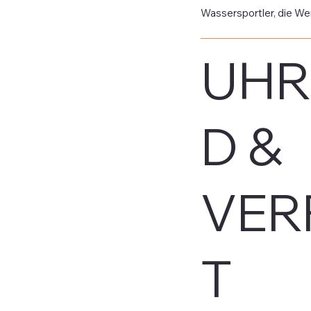
Wassersportler, die Wer
UHR
D &
VER
T