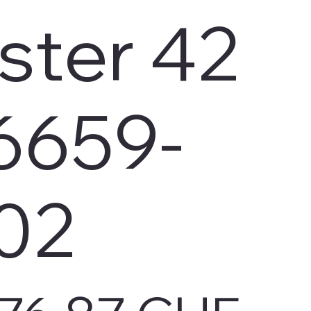
ster 42
6659-
02