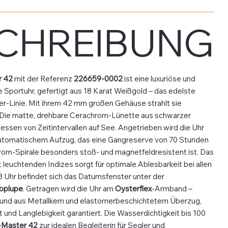
CHREIBUNG
r 42
mit der Referenz
226659-0002
ist eine luxuriöse und
e Sportuhr, gefertigt aus 18 Karat Weißgold – das edelste
r-Linie. Mit ihrem 42 mm großen Gehäuse strahlt sie
 Die matte, drehbare Cerachrom-Lünette aus schwarzer
essen von Zeitintervallen auf See. Angetrieben wird die Uhr
automatischem Aufzug, das eine Gangreserve von 70 Stunden
rom-Spirale besonders stoß- und magnetfeldresistent ist. Das
t leuchtenden Indizes sorgt für optimale Ablesbarkeit bei allen
 3 Uhr befindet sich das Datumsfenster unter der
oplupe
. Getragen wird die Uhr am
Oysterflex
-Armband –
bund aus Metallkern und elastomerbeschichtetem Überzug,
und Langlebigkeit garantiert. Die Wasserdichtigkeit bis 100
-Master 42
zur idealen Begleiterin für Segler und