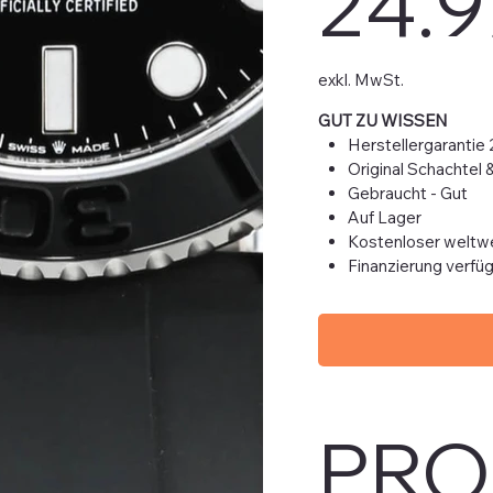
24.9
exkl. MwSt.
GUT ZU WISSEN
Herstellergarantie
Original Schachtel 
Gebraucht - Gut
Auf Lager
Kostenloser weltwe
Finanzierung verfü
PRO