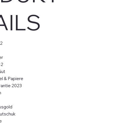
AILS
2
er
42
Gut
el & Papiere
rantie 2023
m
ssgold
utschuk
e