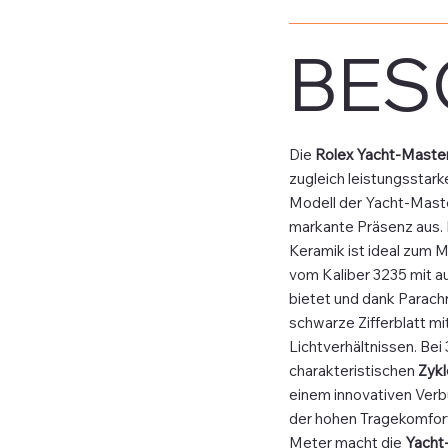
BES
Die
Rolex Yacht-Maste
zugleich leistungsstark
Modell der Yacht-Maste
markante Präsenz aus.
Keramik ist ideal zum M
vom Kaliber 3235 mit 
bietet und dank Parach
schwarze Zifferblatt mi
Lichtverhältnissen. Bei
charakteristischen
Zykl
einem innovativen Ver
der hohen Tragekomfort 
Meter macht die
Yacht