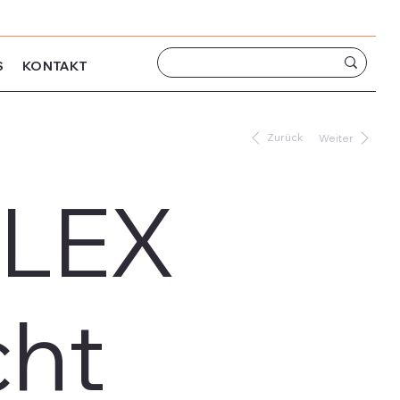
S
KONTAKT
Zurück
Weiter
LEX
cht