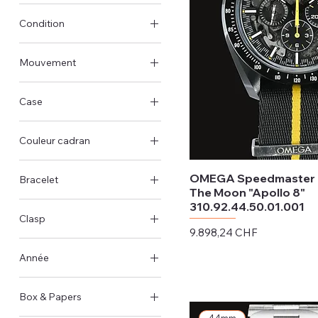
44mm
Girard-Perregaux
Condition
Panerai
Neuwertig & Ungetragen
Mouvement
Gebraucht - Sehr gut
Automatisch
Case
Handaufzug
Stahlgehäuse
Couleur cadran
Titan-Gehäuse
Schwarz
Keramik-Gehäuse
OMEGA Speedmaster D
Bracelet
Blau
Gold-Gehäuse
The Moon "Apollo 8"
Stahl
310.92.44.50.01.001
Braun
Bronze-Gehäuse
Clasp
Kautschuk
Preis
9.898,24 CHF
Faltschließe
Leder
exkl. MwSt.
Année
Doppelfaltschliesse
Nato
2025
Dornschließe
Nylon
Box & Papers
2023
Gewebe