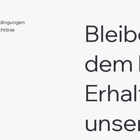
Bleib
edingungen
htlinie
dem 
Erhal
unse