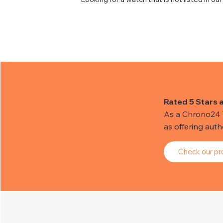
Rated 5 Stars 
As a Chrono24 Tr
as offering aut
Check our pro