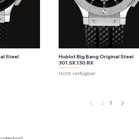
al Steel
Hublot Big Bang Original Steel
301.SX.130.RX
Nicht verfügbar
1
2
 collection?