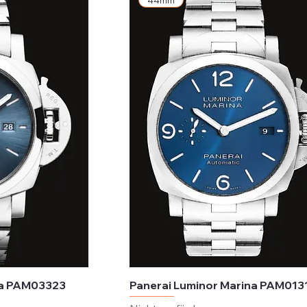
44mm
na PAM03323
Panerai Luminor Marina PAM013