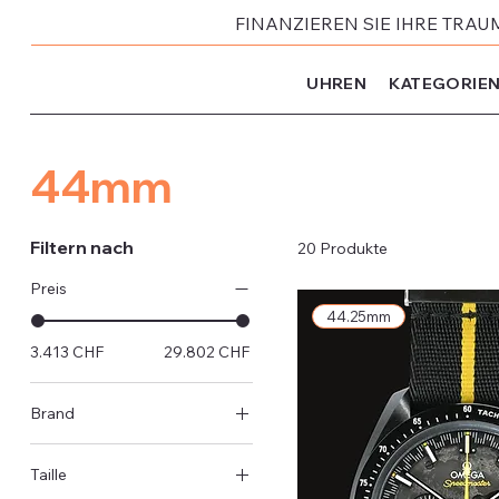
FINANZIEREN SIE IHRE TRAU
UHREN
KATEGORIE
44mm
Filtern nach
20 Produkte
Preis
44.25mm
3.413 CHF
29.802 CHF
Brand
Omega
Taille
IWC