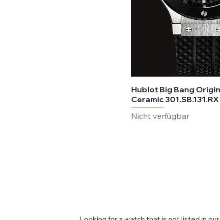
Hublot Big Bang Origin
Ceramic 301.SB.131.RX
Nicht verfügbar
Looking for a watch that is not listed in our